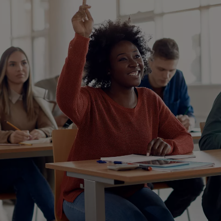
Singapore
EUROPE
Austria
Belgium
France
Germany
Ireland
Spain
Netherlands
United Kingdom
Switzerland
NORTH AMERICA