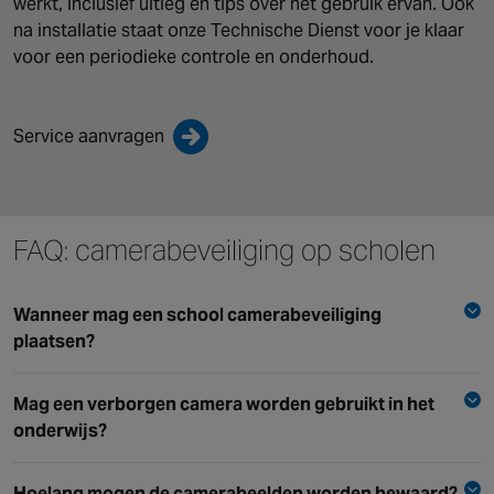
werkt, inclusief uitleg en tips over het gebruik ervan. Ook
na installatie staat onze Technische Dienst voor je klaar
voor een periodieke controle en onderhoud.
Service aanvragen
FAQ: camerabeveiliging op scholen
Wanneer mag een school camerabeveiliging
plaatsen?
Steeds meer scholen installeren beveiligingscamera’s
Mag een verborgen camera worden gebruikt in het
om vandalisme en diefstal te beperken. Dit kan echter
onderwijs?
een aanzienlijke inbreuk zijn op de privacy van leerlingen,
leraren en bezoekers. Daarom mogen scholen alleen
In principe is het niet toegestaan om camerabeveiliging
Hoelang mogen de camerabeelden worden bewaard?