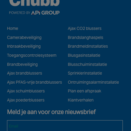
Home
Ajax CO2 blussers
Camerabeveiliging
Brandslanghaspels
Inbraakbeveiliging
Brandmeldinstallaties
Toegangscontrolesysteem
Blusgasinstallatie
Brandbeveiliging
Blusschuiminstallatie
Ajax brandblussers
Sprinklerinstallatie
Ajax PFAS-vrije brandblussers
Ontruimingsalarminstallatie
Ajax schuimblussers
Plan een afspraak
Ajax poederblussers
Klantverhalen
Meld je aan voor onze nieuwsbrief
Email