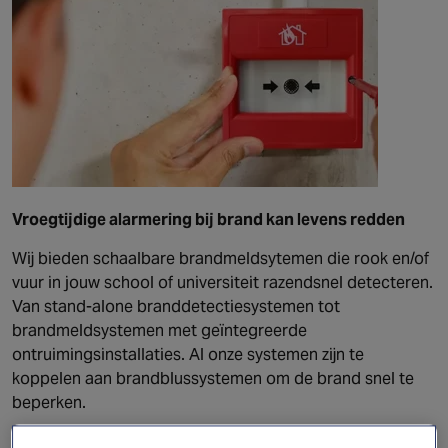
Vroegtijdige alarmering bij brand kan levens redden
Wij bieden schaalbare brandmeldsytemen die rook en/of
vuur in jouw school of universiteit razendsnel detecteren.
Van stand-alone branddetectiesystemen tot
brandmeldsystemen met geïntegreerde
ontruimingsinstallaties. Al onze systemen zijn te
koppelen aan brandblussystemen om de brand snel te
beperken.