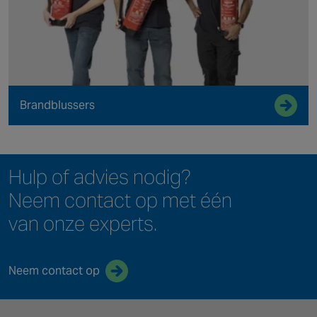
Brandblussers
Hulp of advies nodig?
Neem contact op met één
van onze experts.
Neem contact op