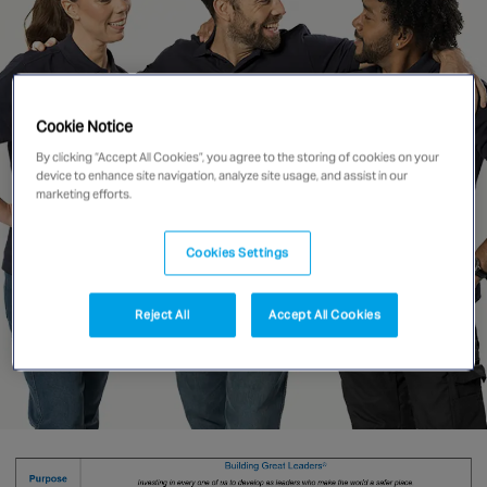
Singapore
EUROPE
Cookie Notice
Austria
By clicking “Accept All Cookies”, you agree to the storing of cookies on your
Belgium
device to enhance site navigation, analyze site usage, and assist in our
marketing efforts.
France
Germany
Cookies Settings
Ireland
Spain
Reject All
Accept All Cookies
Netherlands
United Kingdom
Switzerland
NORTH AMERICA