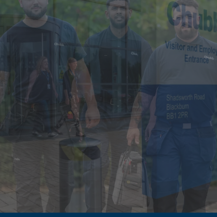
New Zealand
Singapore
EUROPE
Austria
Belgium
France
Germany
Ireland
Spain
Netherlands
United Kingdom
Switzerland