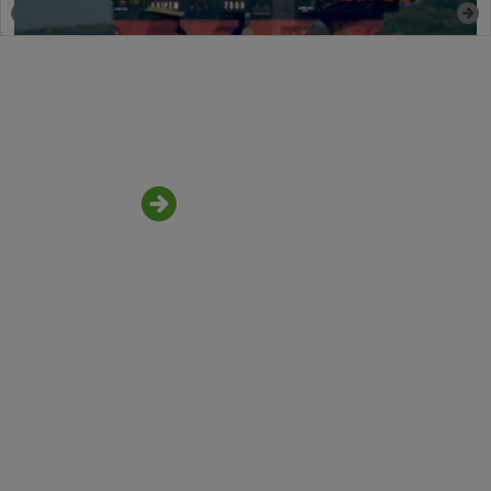
By Chubb | 16 August 2022
Acceda a nuestros
servicios
siempre conectados
Chubb visiON+