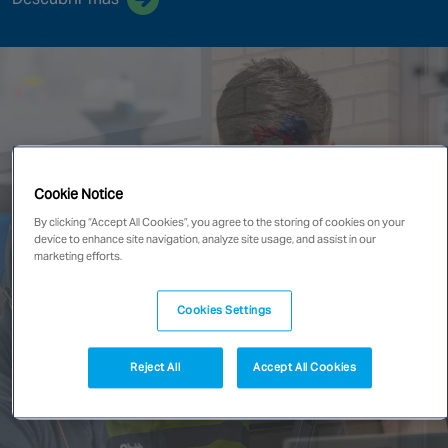
New Zealand
Singapore
EUROPE
Austria
Belgium
Cookie Notice
France
By clicking “Accept All Cookies”, you agree to the storing of cookies on your
Germany
device to enhance site navigation, analyze site usage, and assist in our
marketing efforts.
Ireland
Spain
Cookies Settings
Netherlands
United Kingdom
Reject All
Accept All Cookies
Switzerland