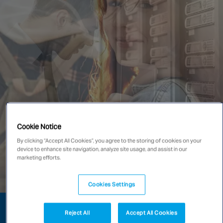
Singapore
EUROPE
Austria
Belgium
France
Germany
Ireland
Cookie Notice
Spain
By clicking “Accept All Cookies”, you agree to the storing of cookies on your
Netherlands
device to enhance site navigation, analyze site usage, and assist in our
marketing efforts.
United Kingdom
Switzerland
Cookies Settings
Près de vous depuis 100 ans
NORTH AMERICA
Reject All
Accept All Cookies