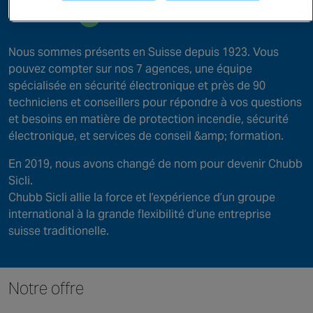
Canada
Voir la vidéo
Nous sommes présents en Suisse depuis 1923. Vous
pouvez compter sur nos 7 agences, une équipe
spécialisée en sécurité électronique et près de 90
techniciens et conseillers pour répondre à vos questions
et besoins en matière de protection incendie, sécurité
électronique, et services de conseil &amp; formation.
En 2019, nous avons changé de nom pour devenir Chubb
Sicli.
Chubb Sicli allie la force et l’expérience d’un groupe
international à la grande flexibilité d’une entreprise
suisse traditionelle.
Notre offre