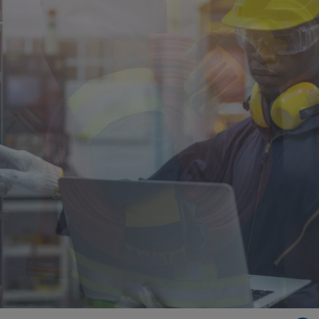
New Zealand
Singapore
EUROPE
Austria
Belgium
France
Germany
Ireland
Spain
Netherlands
United Kingdom
Switzerland