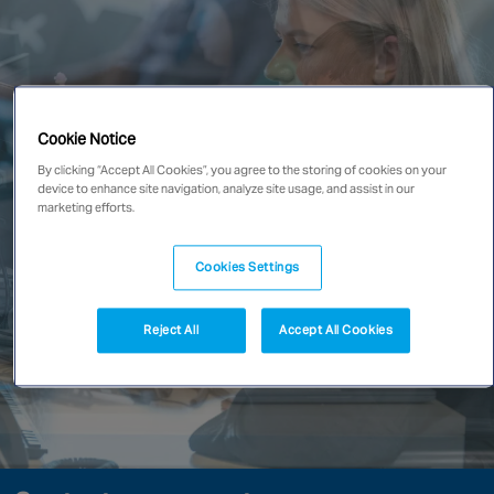
New Zealand
Singapore
EUROPE
Cookie Notice
Austria
By clicking “Accept All Cookies”, you agree to the storing of cookies on your
device to enhance site navigation, analyze site usage, and assist in our
Belgium
marketing efforts.
France
Germany
Cookies Settings
Ireland
Spain
Reject All
Accept All Cookies
Netherlands
United Kingdom
Switzerland