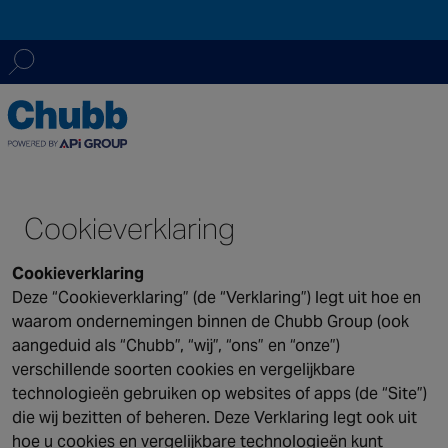
We leveren onze diensten via een wereldwijd netwerk van m
Search
en meer dan 20 alarmcentrales. Samen bieden we op maat g
for:
teams van experts, 24/7 per dag, 365 dagen per jaar.
Cookieverklaring
ASIA PACIFIC
Australia
Cookieverklaring
China
Deze “Cookieverklaring” (de “Verklaring”) legt uit hoe en
Hong Kong SAR
waarom ondernemingen binnen de Chubb Group (ook
India
aangeduid als “Chubb”, “wij”, “ons” en “onze”)
Macau SAR
verschillende soorten cookies en vergelijkbare
technologieën gebruiken op websites of apps (de “Site”)
New Zealand
die wij bezitten of beheren. Deze Verklaring legt ook uit
Singapore
hoe u cookies en vergelijkbare technologieën kunt