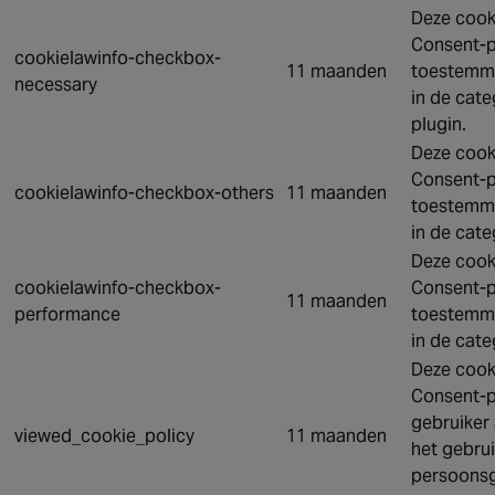
Deze cook
Consent-p
cookielawinfo-checkbox-
11 maanden
toestemmi
necessary
in de cate
plugin.
Deze cook
Consent-p
cookielawinfo-checkbox-others
11 maanden
toestemmi
in de cate
Deze cook
cookielawinfo-checkbox-
Consent-p
11 maanden
performance
toestemmi
in de cate
Deze cook
Consent-p
gebruiker
viewed_cookie_policy
11 maanden
het gebru
persoonsg