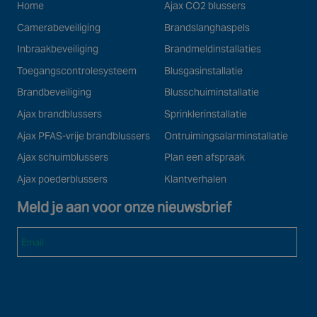
Home
Ajax CO2 blussers
Camerabeveiliging
Brandslanghaspels
Inbraakbeveiliging
Brandmeldinstallaties
Toegangscontrolesysteem
Blusgasinstallatie
Brandbeveiliging
Blusschuiminstallatie
Ajax brandblussers
Sprinklerinstallatie
Ajax PFAS-vrije brandblussers
Ontruimingsalarminstallatie
Ajax schuimblussers
Plan een afspraak
Ajax poederblussers
Klantverhalen
Meld je aan voor onze nieuwsbrief
Email