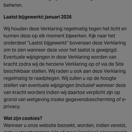
beheren.
EUROPE
Laatst bijgewerkt: januari 2026
Austria
Wij houden deze Verklaring regelmatig tegen het licht en
Belgium
kunnen deze op elk moment bijwerken. Kijk naar het
France
onderdeel “Laatst bijgewerkt” bovenaan deze Verklaring
Germany
om te zien wanneer deze voor het laatst is gewijzigd.
Ireland
Eventuele wijzigingen in deze Verklaring worden van
kracht zodra wij de herziene Verklaring op of via de Site
Spain
beschikbaar stellen. Wij raden u ook aan deze Verklaring
Netherlands
regelmatig te raadplegen. Wij zullen u op de hoogte
United Kingdom
stellen van eventuele wijzigingen (inclusief wanneer deze
Switzerland
van kracht worden) indien wij daartoe verplicht zijn op
grond van wetgeving inzake gegevensbescherming of e-
privacy.
NORTH AMERICA
Wat zijn cookies?
Canada
Wanneer u onze website bezoekt, worden, indien vereist,