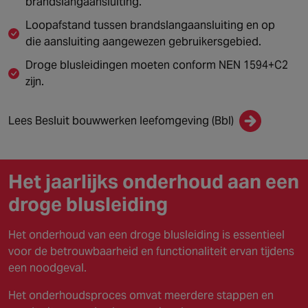
brandslangaansluiting.
Loopafstand tussen brandslangaansluiting en op
die aansluiting aangewezen gebruikersgebied.
Droge blusleidingen moeten conform NEN 1594+C2
zijn.
Lees Besluit bouwwerken leefomgeving (Bbl)
Het jaarlijks onderhoud aan een
droge blusleiding
Het onderhoud van een droge blusleiding is essentieel
voor de betrouwbaarheid en functionaliteit ervan tijdens
een noodgeval.
Het onderhoudsproces omvat meerdere stappen en