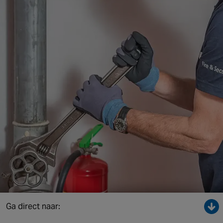
Singapore
EUROPE
Austria
Belgium
France
Germany
Ireland
Spain
Netherlands
United Kingdom
Switzerland
Ga direct naar:
NORTH AMERICA