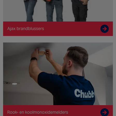
veiligheid van het gebouw en zijn bewoners of
gebruikers.
inklappen
Ajax brandblussers
Rook- en koolmonoxidemelders