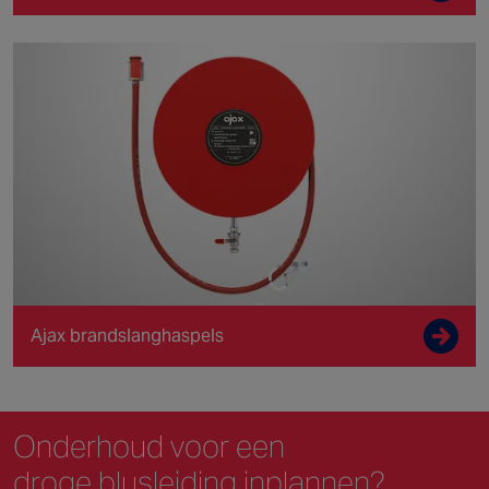
Ajax brandslanghaspels
Onderhoud voor een
droge blusleiding inplannen?