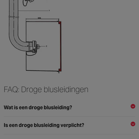
FAQ: Droge blusleidingen
Wat is een droge blusleiding?
Een droge blusleiding is een vast aangelegde leiding in
Is een droge blusleiding verplicht?
een gebouw, die bedoeld is voor het transporteren van