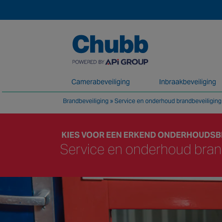
Camerabeveiliging
Inbraakbeveiliging
Brandbeveiliging
»
Service en onderhoud brandbeveiliging
We leveren onze diensten via een wereldw
KIES VOOR EEN ERKEND ONDERHOUDSB
Service en onderhoud bran