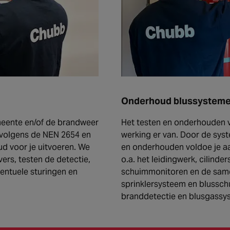
Onderhoud blussystem
emeente en/of de brandweer
Het testen en onderhouden v
volgens de NEN 2654 en
werking er van. Door de sys
d voor je uitvoeren. We
en onderhouden voldoe je aa
ers, testen de detectie,
o.a. het leidingwerk, cilinde
ventuele sturingen en
schuimmonitoren en de samen
sprinklersysteem en blussc
branddetectie en blusgassy