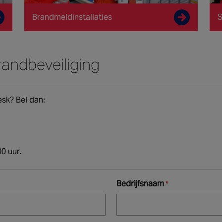
Brandmeldinstallaties
S
andbeveiliging
sk? Bel dan:
0 uur.
Bedrijfsnaam
*