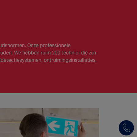
oudsnormen. Onze professionele
uden. We hebben ruim 200 technici die zijn
detectiesystemen, ontruimingsinstallaties,