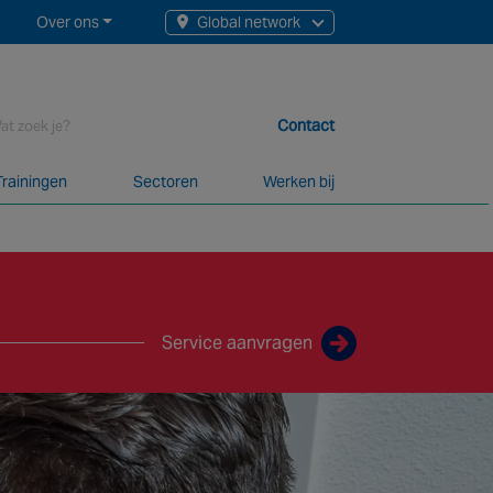
Over ons
Global network
earch
Contact
or:
Trainingen
Sectoren
Werken bij
gen en meer dan 20 alarmcentrales. Samen bieden we op maat
Service aanvragen