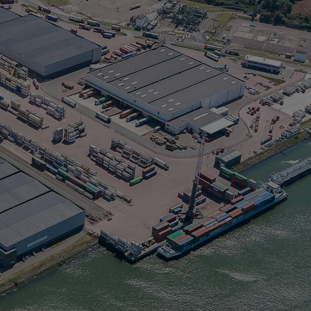
Singapore
EUROPE
Austria
Belgium
France
Germany
Ireland
Spain
Netherlands
United Kingdom
Switzerland
NORTH AMERICA