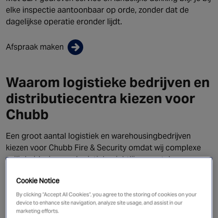
elke inspectie aantoonbaar op orde, zonder dat de
dagelijkse operatie eronder lijdt.
Afspraak maken
Waarom logistieke bedrijven en
distributiecentra kiezen voor
Chubb
Een groot aantal logistiek en warehousingbedrijven
kiezen voor Chubb Fire & Security omdat wij complexe
veiligheids­eisen en logistieke richtlijnen vertalen naar
beheersbare en toekomstbestendige
Cookie Notice
beveiligingsoplossingen.
By clicking “Accept All Cookies”, you agree to the storing of cookies on your
device to enhance site navigation, analyze site usage, and assist in our
marketing efforts.