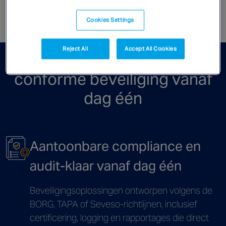
Cookies Settings
Reject All
Accept All Cookies
TAPA-, BORG- en Seveso-
conforme beveiliging vanaf
dag één
Aantoonbare compliance en
audit‑klaar vanaf dag één
Beveiligingsoplossingen ontworpen volgens de
BORG, TAPA of Seveso-richtlijnen, inclusief
certificering, logging en rapportages die direct