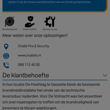
Canada
spelen in op de nieuwe woonbehoeften van een brede groep klanten.
Brandveiligheid
Chubb VisiON+
Remote service
Meer weten over onze oplossingen?
Chubb Fire & Security
www.chubbfs.nl
088 112 40 00
De klantbehoefte
In hun locatie De Hoefslag te Gasselte bleek de bestaande
brandmeldinstallatie het einde van de technische
levensduur naderden. Voor De Volmacht was het essentieel
om snel maatregelen te treffen om de brandveiligheid van
bewoners te blijven waarborgen.