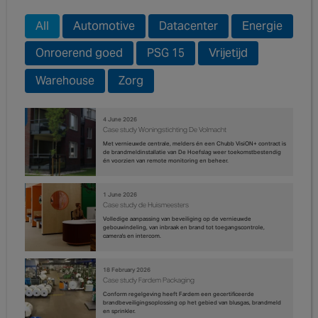
All
Automotive
Datacenter
Energie
Onroerend goed
PSG 15
Vrijetijd
Warehouse
Zorg
4 June 2026
Case study Woningstichting De Volmacht
Met vernieuwde centrale, melders én een Chubb VisiON+ contract is
de brandmeldinstallatie van De Hoefslag weer toekomstbestendig
én voorzien van remote monitoring en beheer.
1 June 2026
Case study de Huismeesters
Volledige aanpassing van beveiliging op de vernieuwde
gebouwindeling, van inbraak en brand tot toegangscontrole,
camera's en intercom.
18 February 2026
Case study Fardem Packaging
Conform regelgeving heeft Fardem een gecertificeerde
brandbeveiligingsoplossing op het gebied van blusgas, brandmeld
en sprinkler.