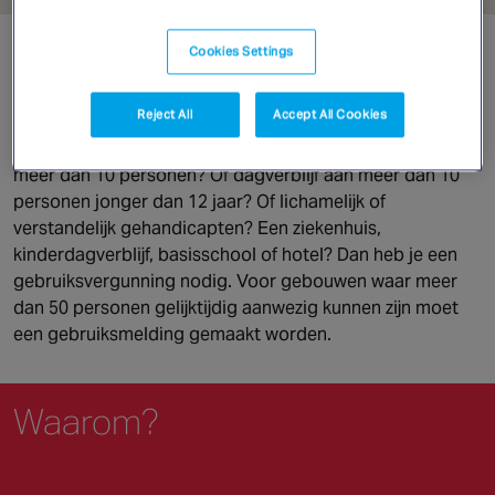
Canada
Voor wie?
Cookies Settings
Reject All
Accept All Cookies
Ga je een gebouw gebruiken dat nachtverblijf biedt aan
meer dan 10 personen? Of dagverblijf aan meer dan 10
personen jonger dan 12 jaar? Of lichamelijk of
verstandelijk gehandicapten? Een ziekenhuis,
kinderdagverblijf, basisschool of hotel? Dan heb je een
gebruiksvergunning nodig. Voor gebouwen waar meer
dan 50 personen gelijktijdig aanwezig kunnen zijn moet
een gebruiksmelding gemaakt worden.
Waarom?