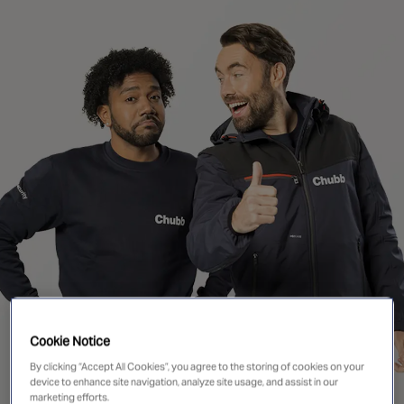
Singapore
EUROPE
Austria
Belgium
France
Germany
Ireland
Spain
Netherlands
United Kingdom
Switzerland
Cookie Notice
By clicking “Accept All Cookies”, you agree to the storing of cookies on your
NORTH AMERICA
device to enhance site navigation, analyze site usage, and assist in our
marketing efforts.