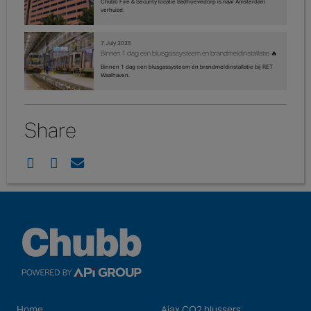
Chubb Fire & Security locatie Badhoevedorp is naar Amsterdam
verhuisd.
7 July 2025
Binnen 1 dag een blusgassysteem én brandmeldinstallatie 🔥
Binnen 1 dag een blusgassysteem én brandmeldinstallatie bij RET
Waalhaven.
Share
Home
Ajax CO2 blussers