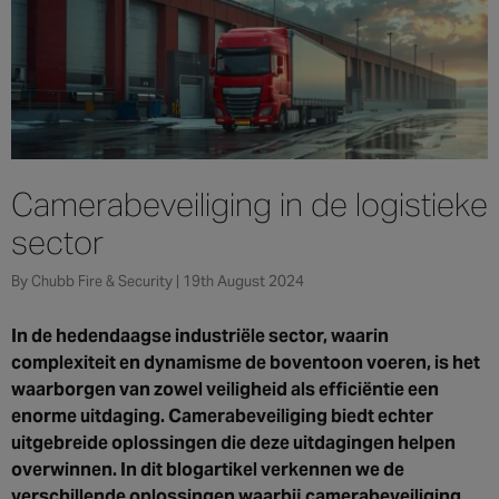
Singapore
EUROPE
Austria
Belgium
Camerabeveiliging in de logistieke
France
sector
Germany
Ireland
By Chubb Fire & Security | 19th August 2024
Spain
Netherlands
In de hedendaagse industriële sector, waarin
United Kingdom
complexiteit en dynamisme de boventoon voeren, is het
waarborgen van zowel veiligheid als efficiëntie een
Switzerland
enorme uitdaging. Camerabeveiliging biedt echter
uitgebreide oplossingen die deze uitdagingen helpen
overwinnen. In dit blogartikel verkennen we de
NORTH AMERICA
verschillende oplossingen waarbij camerabeveiliging