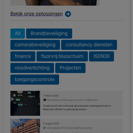
Bekijk onze oplossingen
All
Brandbeveiliging
camerabeveiliging
consultancy diensten
finance
fluorvrij blusschuim
ISDN30
noodverlichting
Projecten
toegangscontrole
7 March 2026
🎓Gloednieuw trainingscentrum in Mijdrecht
Chubb heeft met trots haar gloednieuwe trainingscentrum in
Mijdrecht officieel in gebruik genomen.
5 August 2025
🚨 Verhuisbericht locatie Badhoevedorp