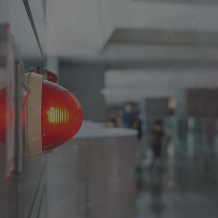
New Zealand
Singapore
EUROPE
Austria
Belgium
France
Germany
Ireland
Spain
Netherlands
United Kingdom
Switzerland