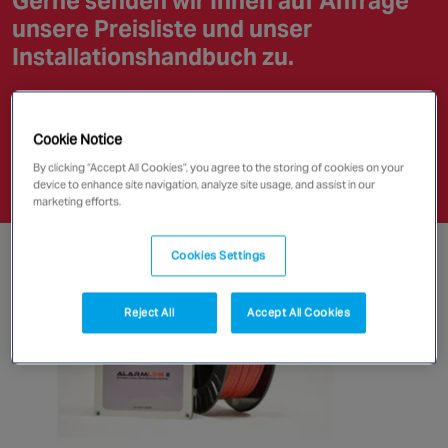
Gerne senden wir Ihnen auf Anfrage
NORTH AMERICA
unsere Preisliste und unser
Canada
Installationshandbuch zu.
Chubb Deutschland GmbH
Standort Augsburg
Cookie Notice
Fachbereich Löschtechnik
By clicking “Accept All Cookies”, you agree to the storing of cookies on your
Tel. 0821 748295-0 |
de_augsburg@chubbfs.com
device to enhance site navigation, analyze site usage, and assist in our
marketing efforts.
Cookies Settings
Reject All
Accept All Cookies