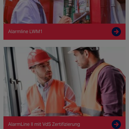
Alarmline LWM1
AlarmLine II mit VdS Zertifizierung