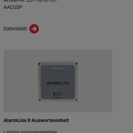
Artikel-Nr. 22-11810-101
AACUSP
Datenblatt
AlarmLine II Auswerteeinheit
Laptop programmierbar