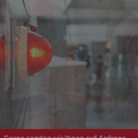
New Zealand
Singapore
EUROPE
Austria
Belgium
France
Germany
Ireland
Spain
Netherlands
United Kingdom
Switzerland