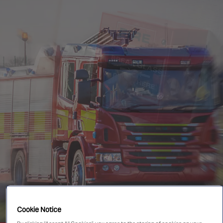
New Zealand
Singapore
EUROPE
Austria
Belgium
France
Germany
Ireland
Spain
Netherlands
United Kingdom
Switzerland
Cookie Notice