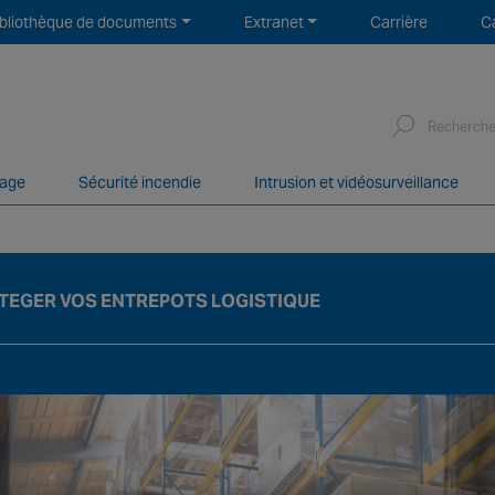
ibliothèque de documents
Extranet
Carrière
C
Search
for:
mage
Sécurité incendie
Intrusion et vidéosurveillance
 services de sécurité incendie et sécurité électronique avec 
TEGER VOS ENTREPOTS LOGISTIQUE