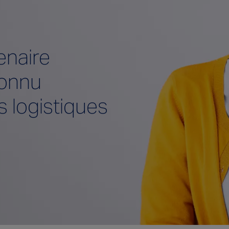
enaire
onnu
s logistiques