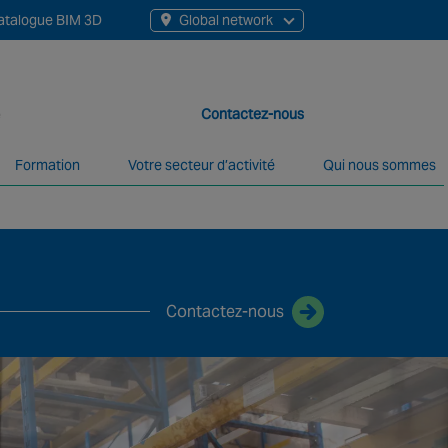
atalogue BIM 3D
Global network
Contactez-nous
Formation
Votre secteur d’activité
Qui nous sommes
12 000 collaborateurs, répartis dans plus de 200 agences et
p
Contactez-nous