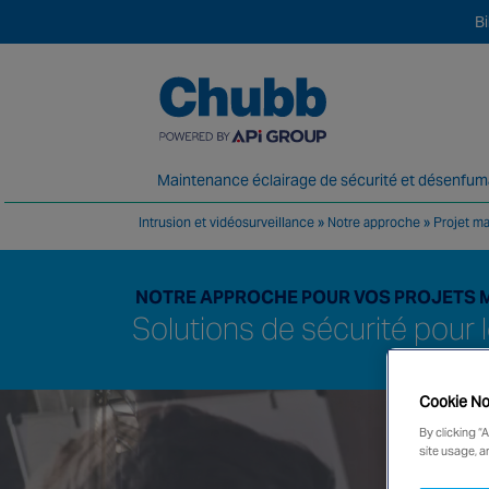
B
Maintenance éclairage de sécurité et désenfu
Intrusion et vidéosurveillance
»
Notre approche
»
Projet ma
Chubb, fournisseur majeur en solutions et
NOTRE APPROCHE POUR VOS PROJETS 
Solutions de sécurité pour 
Cookie No
By clicking “
site usage, a