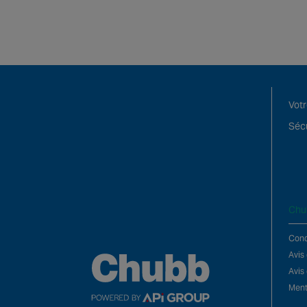
Votr
Sécu
Chu
Condi
Avis
Avis
Ment