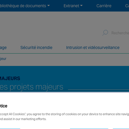
ibliothèque de documents
Extranet
Carrière
C
Search
for:
mage
Sécurité incendie
Intrusion et vidéosurveillance
jeur
 services de sécurité incendie et sécurité électronique avec 
MAJEURS
les projets majeurs
tice
Accept All Cookies”, you agree to the storing of cookies on your device to enhance site navig
nd assist in our marketing efforts.