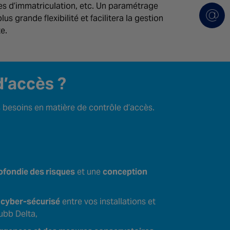
s d’immatriculation, etc. Un paramétrage
lus grande flexibilité et facilitera la gestion
e.
d’accès ?
besoins en matière de contrôle d’accès.
ofondie des risques
et une
conception
cyber-sécurisé
entre vos installations et
hubb Delta,