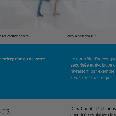
ns de contrôle d’accès
Pourquoi nous choisir ?
e entreprise ou de votre
Le contrôle d’accès qu
sécurisée et évolutive d
“livraison” par exemple,
à vos zones de risque.
cès
Chez Chubb Delta, nous
sécurisée évolutive de 