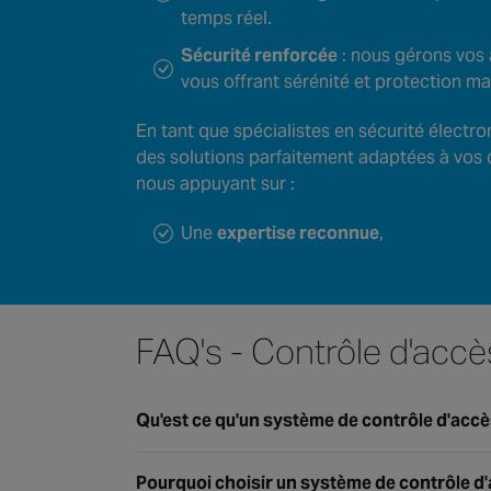
temps réel.
Sécurité renforcée
: nous gérons vos 
vous offrant sérénité et protection m
En tant que spécialistes en sécurité électr
des solutions parfaitement adaptées à vos dé
nous appuyant sur :
Une
expertise reconnue
,
FAQ's - Contrôle d'accè
Qu'est ce qu'un système de contrôle d'accè
Avec un système de contrôle d’accès, vous 
Pourquoi choisir un système de contrôle d'