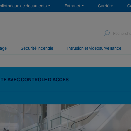
ibliothèque de documents
Extranet
Carrière
C
Search
for:
mage
Sécurité incendie
Intrusion et vidéosurveillance
 services de sécurité incendie et sécurité électronique avec 
ITE AVEC CONTROLE D’ACCES