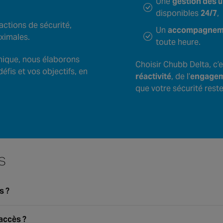
Une
gestion des 
disponibles
24/7
,
actions de sécurité,
Un
accompagnemen
aximales.
toute heure.
onique, nous élaborons
Choisir Chubb Delta, c’e
fis et vos objectifs, en
réactivité
, de l’
engage
que votre sécurité reste
s
s ?
déterminez à qui vous donnez accès à un bâtiment et/ou à d
accès ?