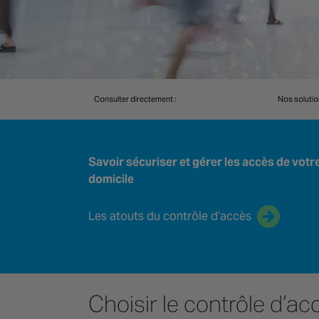
Consulter directement :
Nos solutio
Savoir sécuriser et gérer les accès de votr
domicile
Les atouts du contrôle d’accès
Choisir le contrôle d’ac