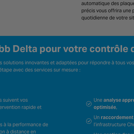
automatique des plaque
précis vous offrira une p
quotidienne de votre sit
bb Delta pour votre contrôle 
 solutions innovantes et adaptées pour répondre à tous vos 
tape avec des services sur mesure :
s suivent vos
Une
analyse appr
ervention rapide et
optimisée
,
Un
raccordement 
ns à la performance de
l’infrastructure C
ion à distance en