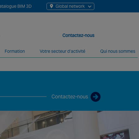
atalogue BIM 3D
Global network
Contactez-nous
Formation
Votre secteur d’activité
Qui nous sommes
12 000 collaborateurs, répartis dans plus de 200 agences et
p
Contactez-nous