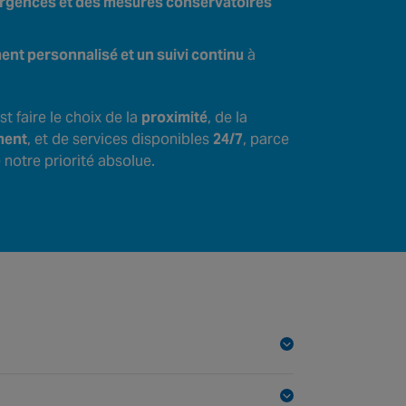
urgences et des mesures conservatoires
t personnalisé et un suivi continu
à
st faire le choix de la
proximité
, de la
ment
, et de services disponibles
24/7
, parce
 notre priorité absolue.
es pièces d’un bâtiment. Cela empêche des