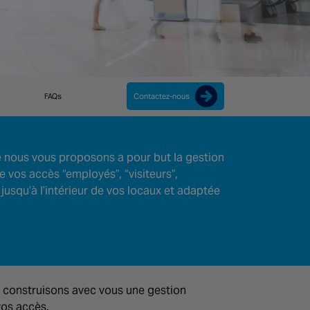
FAQs
Contactez-nous
e nous vous proposons a pour but la gestion
e vos accès “employés”, “visiteurs”,
 jusqu’à l’intérieur de vos locaux et adaptée
 construisons avec vous une gestion
vos accès.