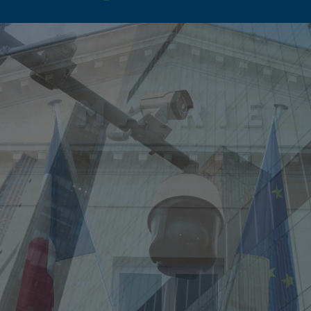
Singapore
EUROPE
Austria
Belgium
France
Germany
Ireland
Spain
Netherlands
United Kingdom
Switzerland
NORTH AMERICA