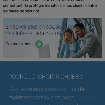
permettant de protéger les sites de nos clients contre
les failles de sécurité.
En savoir plus en solutions de sécurité
destinées
à l’administration
Contactez-nous
POURQUOI CHOISIR CHUBB ?
POURQUOI CHOISIR CHUBB ?
POURQUOI CHOISIR CHUBB ?
POURQUOI CHOISIR CHUBB ?
POURQUOI CHOISIR CHUBB ?
POURQUOI CHOISIR CHUBB ?
Une gestion fiable et efficace des
Des services d’installation et de
Des systèmes conformes aux
Contrôle des alarmes et
Des solutions de sécurité incendie
Des services toujours connectés
environnements les plus complexes.
maintenance flexibles pour
réglementations nationales et
maintenance du système 24h/24.
et sécurité électronique conçues
(Chubb visiON+) comprenant une