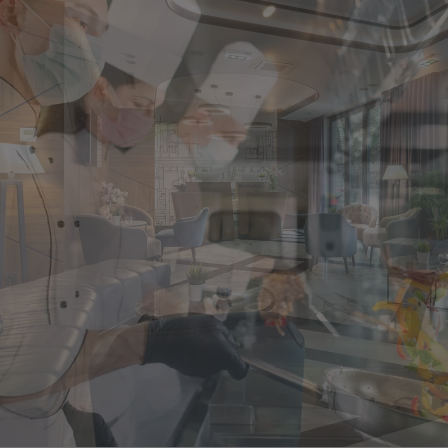
Singapore
EUROPE
Austria
Belgium
France
Germany
Ireland
Spain
Netherlands
United Kingdom
Switzerland
NORTH AMERICA