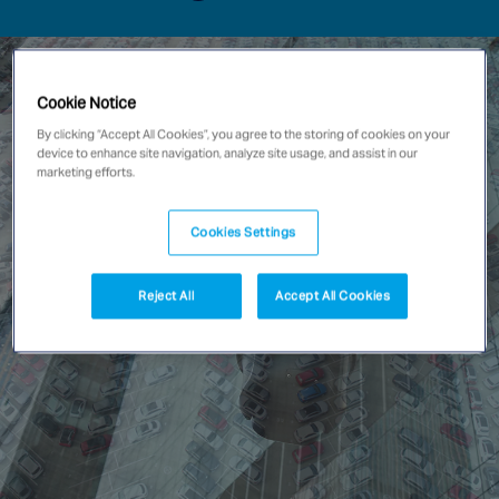
New Zealand
Singapore
Cookie Notice
By clicking “Accept All Cookies”, you agree to the storing of cookies on your
EUROPE
device to enhance site navigation, analyze site usage, and assist in our
Austria
marketing efforts.
Belgium
France
Cookies Settings
Germany
Ireland
Reject All
Accept All Cookies
Spain
Netherlands
United Kingdom
Switzerland