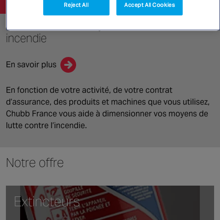
Reject All
Accept All Cookies
Maintenance des systèmes d’extinction
incendie
En savoir plus
En fonction de votre activité, de votre contrat
d’assurance, des produits et machines que vous utilisez,
Chubb France vous aide à dimensionner vos moyens de
lutte contre l’incendie.
Notre offre
Extincteurs