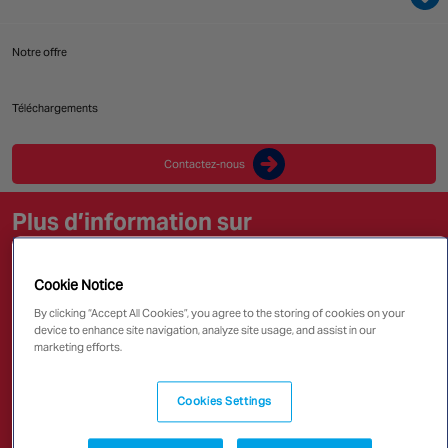
Canada
Notre offre
Téléchargements
Contactez-nous
Plus d’information sur
Qui nous sommes
Cookie Notice
By clicking “Accept All Cookies”, you agree to the storing of cookies on your
Malgré toutes les dispositions prises en matière de
device to enhance site navigation, analyze site usage, and assist in our
marketing efforts.
prévention, l’efficacité de la lutte contre les effets
dévastateurs de l’incendie passe par la mise à
disposition des moyens adéquats, permettant
Cookies Settings
d’intervenir rapidement.