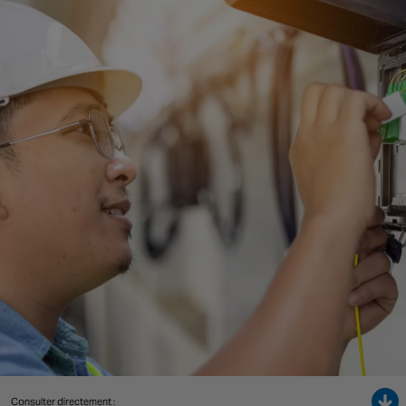
Singapore
EUROPE
Austria
Belgium
France
Germany
Ireland
Spain
Netherlands
United Kingdom
Switzerland
NORTH AMERICA
Consulter directement :