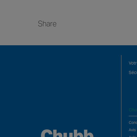
Share
Votr
Sécu
Chu
Condi
Avis