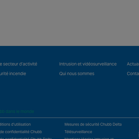
e secteur d’activité
Intrusion et vidéosurveillance
Actual
rité incendie
Qui nous sommes
Conta
bb dans le monde
tions d’utilisation
Mesures de sécurité Chubb Delta
 de confidentialité Chubb
Télésurveillance