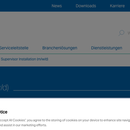
News
Downloads
Karriere
f
erviceleitstelle
Branchenlösungen
Dienstleistungen
»
Supervisor Installation (m/w/d)
Bereich der Brandschutz- und Sicherheitslösungen über ein g
/d)
tice
Accept All Cookies”, you agree to the storing of cookies on your device to enhance site navig
nd assist in our marketing efforts.