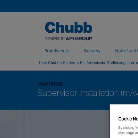
Brandschutz
Security
Notruf und S
Über Chubb
»
Karriere
»
Kaufmännische Stellenangebote
Wir erbringen unsere Dienstleistungen im 
KARRIERE
Supervisor Installation (m/w
Cookie No
By clicking “
site usage, a