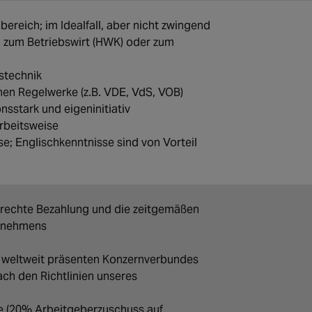
reich; im Idealfall, aber nicht zwingend
, zum Betriebswirt (HWK) oder zum
tstechnik
hen Regelwerke (z.B. VDE, VdS, VOB)
sstark und eigeninitiativ
Arbeitsweise
e; Englischkenntnisse sind von Vorteil
rechte Bezahlung und die zeitgemäßen
ernehmens
s weltweit präsenten Konzernverbundes
ch den Richtlinien unseres
e (20% Arbeitgeberzuschuss auf