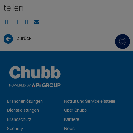
teilen
New Zealand
Singapore
EUROPE
Zurück
Austria
Belgium
France
Germany
Ireland
Spain
Netherlands
Branchenlösungen
Notruf und Serviceleitstelle
United Kingdom
Dienstleistungen
Über Chubb
Switzerland
Brandschutz
Karriere
Security
News