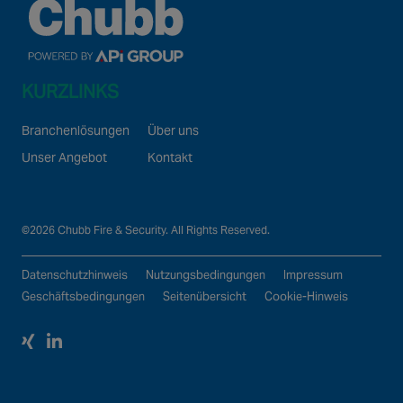
KURZLINKS
Array

(

Branchenlösungen
Über uns
    [text] => 

    [colour] => 

Unser Angebot
Kontakt
©2026 Chubb Fire & Security. All Rights Reserved.
Datenschutzhinweis
Nutzungsbedingungen
Impressum
Geschäftsbedingungen
Seitenübersicht
Cookie-Hinweis
xing
Linked In