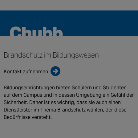
Brandschutz im
Bildungswesen
KURZLINKS
Kontakt aufnehmen
Branchenlösungen
Über uns
Unser Angebot
Kontakt
Bildungseinrichtungen bieten Schülern und Studenten
auf dem Campus und in dessen Umgebung ein Gefühl der
Sicherheit. Daher ist es wichtig, dass sie auch einen
©2026 Chubb Fire & Security. All Rights Reserved.
Dienstleister im Thema Brandschutz wählen, der diese
Bedürfnisse versteht.
Datenschutzhinweis
Nutzungsbedingungen
Impressum
Geschäftsbedingungen
Seitenübersicht
Cookie-Hinweis