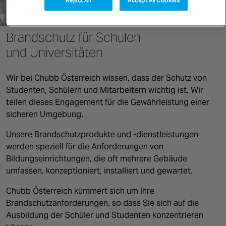
NORTH AMERICA
Reject All
Accept All Cookies
Canada
Brandschutz für Schulen
und Universitäten
Wir bei Chubb Österreich wissen, dass der Schutz von
Studenten, Schülern und Mitarbeitern wichtig ist. Wir
teilen dieses Engagement für die Gewährleistung einer
sicheren Umgebung.
Unsere Brandschutzprodukte und -dienstleistungen
werden speziell für die Anforderungen von
Bildungseinrichtungen, die oft mehrere Gebäude
umfassen, konzeptioniert, installiert und gewartet.
Chubb Österreich kümmert sich um Ihre
Brandschutzanforderungen, so dass Sie sich auf die
Ausbildung der Schüler und Studenten konzentrieren