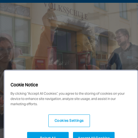
New Zealand
Singapore
EUROPE
Austria
Belgium
France
Germany
Ireland
Cookie Notice
Spain
By clicking “Accept All Cookies”, you agree to the storing of cookies on your
Netherlands
device to enhance site navigation, analyze site usage, and assist in our
marketing efforts.
United Kingdom
Switzerland
Cookies Settings