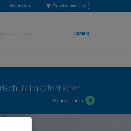
Österreich
Global network
Search
Kontakt
or:
lobales Netzwerk von mehr als 12.000 spezialisierten Mitarbe
dschutz im öffentlichen
Mehr erfahren