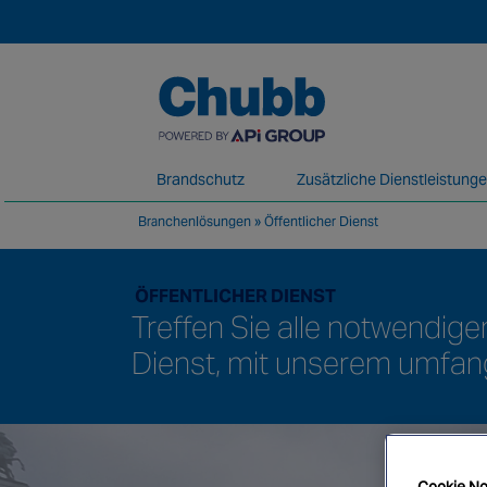
Brandschutz
Zusätzliche Dienstleistung
Branchenlösungen
»
Öffentlicher Dienst
Wir erbringen unsere Dienstleistungen im 
ÖFFENTLICHER DIENST
Treffen Sie alle notwendig
Dienst, mit unserem umfan