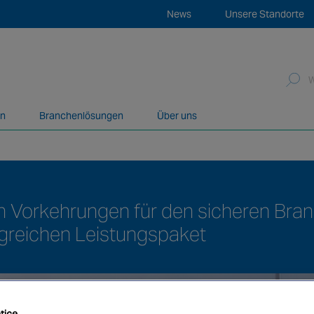
News
Unsere Standorte
f
en
Branchenlösungen
Über uns
Bereich der Brandschutz- und Sicherheitslösungen über ein g
en Vorkehrungen für den sicheren Bran
greichen Leistungspaket