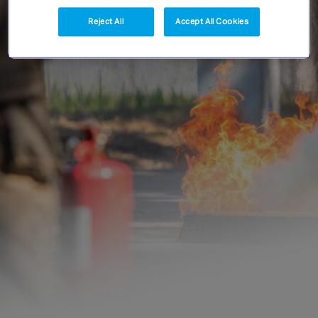
Singapore
Reject All
Accept All Cookies
EUROPE
Austria
Belgium
France
Germany
Ireland
Spain
Netherlands
United Kingdom
Switzerland
NORTH AMERICA