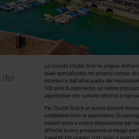
La società Chubb Sicli ha origine dall’uni
quali specializzata nel proprio campo di at
 dei
estintori e dall’altra quello dei meccanis
100 anni di esperienza, un valore prezioso
aspettative che ruotano attorno a ogni p
Per Chubb Sicli è un punto d’onore fornire
soddisfare tutte le aspettative. Di consegu
esperti sono a vostra disposizione per stu
affinché la loro prestazione si integri pe
azienda! Per questo, tutti sono a vostra d