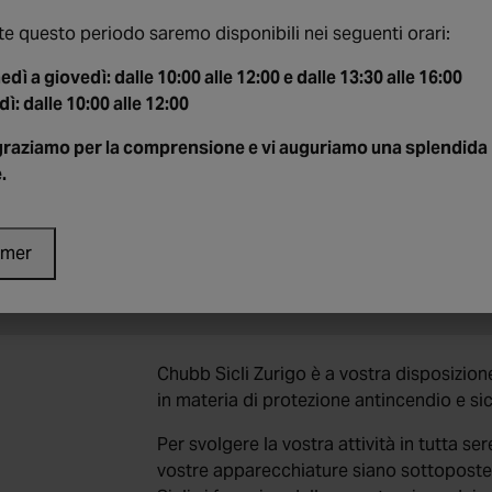
Venerdì
e questo periodo saremo disponibili nei seguenti orari:
08:00 – 12:00
13h30 – 16h00
edì a giovedì: dalle 10:00 alle 12:00 e dalle 13:30 alle 16:00
dì:
dalle 10:00 alle 12:00
Per qualsiasi richiesta, vi invitiamo a con
nostro modulo di contatto.
ngraziamo per la comprensione e vi auguriamo una splendida
Per qualsiasi visita presso la nostra agen
.
appuntamento in anticipo.
Dite la vostra
rmer
La vostra opinione è importante! Condivi
Chubb Sicli Zurigo è a vostra disposizione 
in materia di protezione antincendio e sic
Per svolgere la vostra attività in tutta se
vostre apparecchiature siano sottoposte 