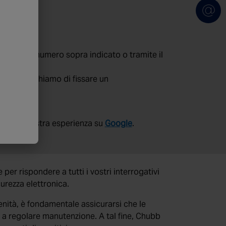
tattarci al numero sopra indicato o tramite il
zia, vi preghiamo di fissare un
dete la vostra esperienza su
Google
.
per rispondere a tutti i vostri interrogativi
urezza elettronica.
renità, è fondamentale assicurarsi che le
a regolare manutenzione. A tal fine, Chubb