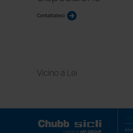
Contattateci
Vicino a Lei
COLLEGAMENTI VELOCI
Prot
Sicu
Con
Le n
Info