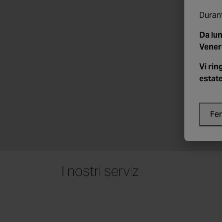
Durant
Da lun
Vener
Vi ri
estate
Fe
I nostri servizi