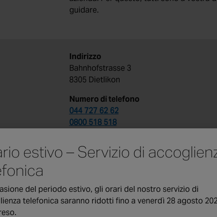
guidare.
Indirizzo
Bahnhofstrasse 3
8305 Dietlikon
Numero di telefono
044 727 62 62
0800 518 518
Indirizzo e-mail
rio estivo – Servizio di accoglien
zuerich@chubbsicli.ch
efonica
Accoglienza telefonica – orari
Dal lunedì al giovedì
asione del periodo estivo, gli orari del nostro servizio di
08:00 – 12:00
ienza telefonica saranno ridotti fino a venerdì 28 agosto 20
13:30 – 16:30
eso.