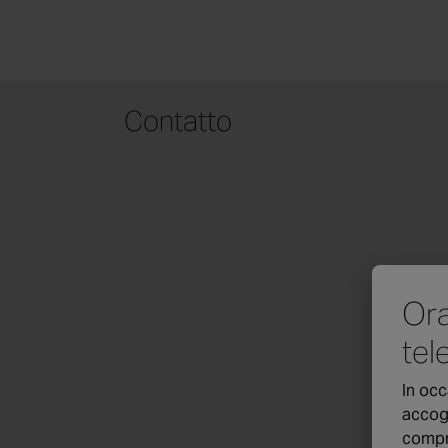
Contatto
Ora
tel
In occ
accogl
compr