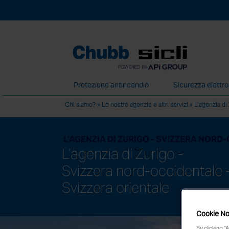
Protezione antincendio
Sicurezza elettr
Chi siamo?
»
Le nostre agenzie e altri servizi
»
L’agenzia di
Forniamo i nostri servizi attraverso una re
L’AGENZIA DI ZURIGO - SVIZZERA NORD
L’agenzia di Zurigo -
Svizzera nord-occidentale 
Svizzera orientale
Cookie No
By clicking “