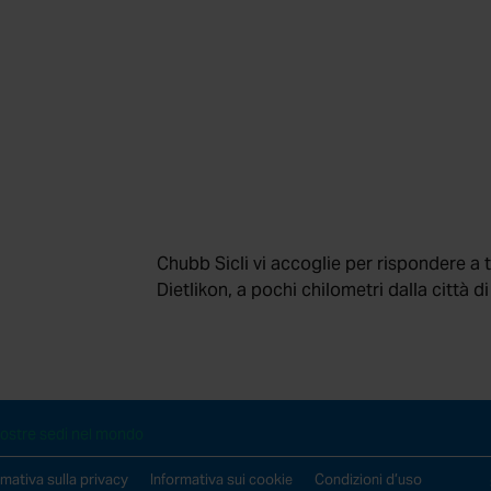
Chubb Sicli vi accoglie per rispondere a tu
ezione antincendio
Servizi aggiuntivi
Dietlikon, a pochi chilometri dalla città di
rezza elettronica
Chi siamo?
sulenza e formazione
News
ostre sedi nel mondo
rmativa sulla privacy
Informativa sui cookie
Condizioni d’uso