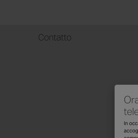
Contatto
Ora
tel
In occ
accogl