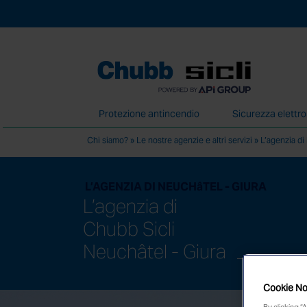
Protezione antincendio
Sicurezza elettr
Chi siamo?
»
Le nostre agenzie e altri servizi
»
L’agenzia di
Forniamo i nostri servizi attraverso una re
L’AGENZIA DI NEUCHâTEL - GIURA
L’agenzia di
Chubb Sicli
Neuchâtel - Giura
Cookie No
By clicking “