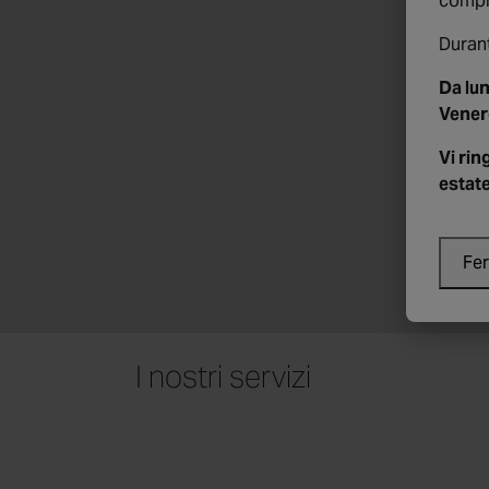
compr
Durant
Da lun
Vener
Vi ri
estate
Fe
I nostri servizi