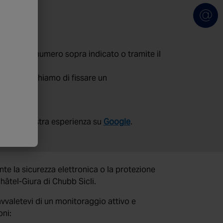
tattarci al numero sopra indicato o tramite il
zia, vi preghiamo di fissare un
dete la vostra esperienza su
Google
.
e la sicurezza elettronica o la protezione
châtel-Giura di Chubb Sicli.
vvaletevi di un monitoraggio attivo e
oni: