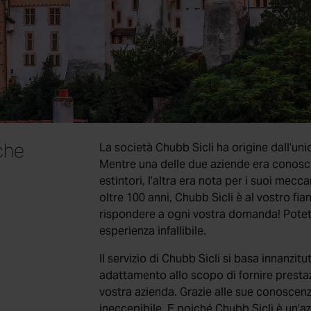
 che
La società Chubb Sicli ha origine dall’unio
Mentre una delle due aziende era conosci
estintori, l’altra era nota per i suoi mec
oltre 100 anni, Chubb Sicli è al vostro fian
rispondere a ogni vostra domanda! Potet
esperienza infallibile.
Il servizio di Chubb Sicli si basa innanzitu
adattamento allo scopo di fornire presta
vostra azienda. Grazie alle sue conoscenze 
ineccepibile. E poiché Chubb Sicli è un’az