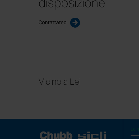
disposizione
Contattateci
Vicino a Lei
COLLEGAMENTI VELOCI
Prot
Sicu
Con
Le n