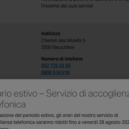
l’insieme dei suoi servizi!
Indirizzo
Chemin des Mulets 5
2000 Neuchâtel
Numero di telefono
032 725 53 55
0800 518 518
Indirizzo e-mail
rio estivo – Servizio di accoglien
neuchatel@chubbsicli.ch
efonica
Accoglienza telefonica – orari
Dal lunedì al giovedì
asione del periodo estivo, gli orari del nostro servizio di
08:00 – 12:00
ienza telefonica saranno ridotti fino a venerdì 28 agosto 20
13:30 – 16:30