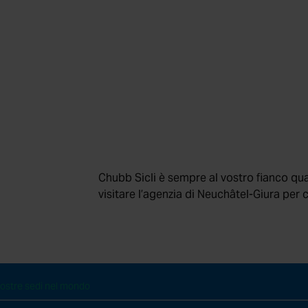
Chubb Sicli è sempre al vostro fianco qu
ezione antincendio
Servizi aggiuntivi
visitare l’agenzia di Neuchâtel-Giura per 
rezza elettronica
Chi siamo?
sulenza e formazione
News
ostre sedi nel mondo