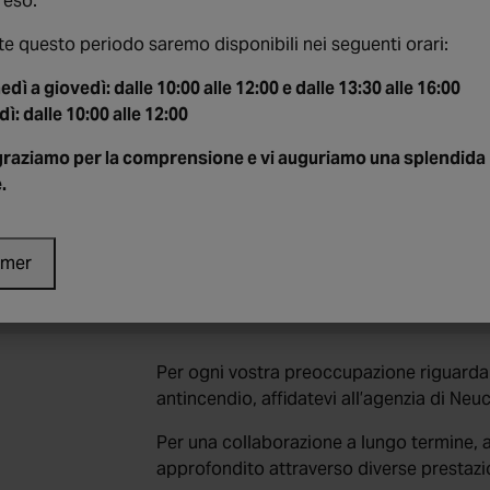
eso.
Venerdì
e questo periodo saremo disponibili nei seguenti orari:
08:00 – 12:00
13h30 – 16h00
edì a giovedì: dalle 10:00 alle 12:00 e dalle 13:30 alle 16:00
dì:
dalle 10:00 alle 12:00
Per qualsiasi richiesta, vi invitiamo a con
nostro modulo di contatto.
ngraziamo per la comprensione e vi auguriamo una splendida
Per qualsiasi visita presso la nostra agen
.
appuntamento in anticipo.
Dite la vostra
rmer
La vostra opinione è importante! Condivi
Per ogni vostra preoccupazione riguardant
antincendio, affidatevi all’agenzia di Neu
Per una collaborazione a lungo termine, a
approfondito attraverso diverse prestazi