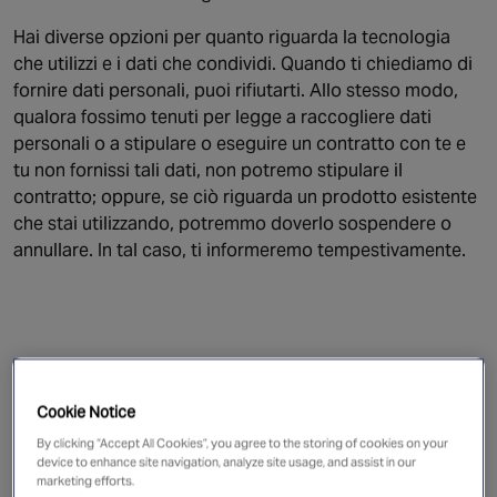
Hai diverse opzioni per quanto riguarda la tecnologia
che utilizzi e i dati che condividi. Quando ti chiediamo di
fornire dati personali, puoi rifiutarti. Allo stesso modo,
qualora fossimo tenuti per legge a raccogliere dati
personali o a stipulare o eseguire un contratto con te e
tu non fornissi tali dati, non potremo stipulare il
contratto; oppure, se ciò riguarda un prodotto esistente
che stai utilizzando, potremmo doverlo sospendere o
annullare. In tal caso, ti informeremo tempestivamente.
In che modo Chubb raccoglie i Dati personali
dell’utente?
Cookie Notice
By clicking “Accept All Cookies”, you agree to the storing of cookies on your
device to enhance site navigation, analyze site usage, and assist in our
marketing efforts.