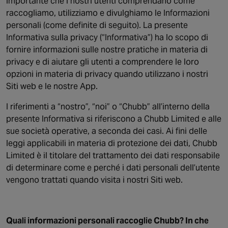
importante che i nostri utenti comprendano come
Singapore
raccogliamo, utilizziamo e divulghiamo le Informazioni
personali (come definite di seguito). La presente
Informativa sulla privacy (“Informativa”) ha lo scopo di
fornire informazioni sulle nostre pratiche in materia di
EUROPE
privacy e di aiutare gli utenti a comprendere le loro
Austria
opzioni in materia di privacy quando utilizzano i nostri
Belgium
Siti web e le nostre App.
France
I riferimenti a “nostro”, “noi” o “Chubb” all’interno della
Germany
presente Informativa si riferiscono a Chubb Limited e alle
Ireland
sue società operative, a seconda dei casi. Ai fini delle
Spain
leggi applicabili in materia di protezione dei dati, Chubb
Netherlands
Limited è il titolare del trattamento dei dati responsabile
United Kingdom
di determinare come e perché i dati personali dell’utente
Switzerland
vengono trattati quando visita i nostri Siti web.
NORTH AMERICA
Quali informazioni personali raccoglie Chubb? In che