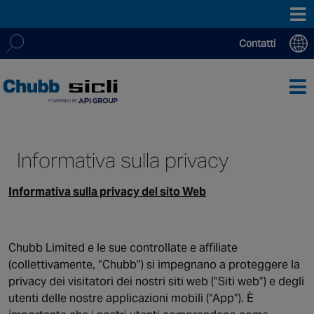
Contatti
Forniamo i nostri servizi attraverso una rete globale di oltre
Search
12’000 persone altamente qualificate. Con più di 200 filiali e
for:
oltre 20 centri di monitoraggio in tutto il mondo, forniamo
un servizio locale e personalizzato, supportato da team di
esperti, 24 ore su 24, 7 giorni su 7, 365 giorni all’anno.
Informativa sulla privacy
Informativa sulla privacy del sito Web
ASIA PACIFIC
Australia
China
Chubb Limited e le sue controllate e affiliate
Hong Kong SAR
(collettivamente, “Chubb”) si impegnano a proteggere la
India
privacy dei visitatori dei nostri siti web (“Siti web”) e degli
Macau SAR
utenti delle nostre applicazioni mobili (“App”). È
New Zealand