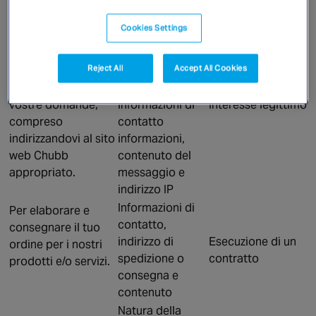
Finalità.
Informazioni
Giustificazione
Natura della
Cookies Settings
Per fornirvi le
richiesta, Area di
informazioni
Chubb, numero
Reject All
Accept All Cookies
richiestee
cliente (secliente
rispondere alle le
esistente),
vostre domande,
informazioni di
Interesse legittimo
compreso
contatto
indirizzandovi al sito
informazioni,
web Chubb
contenuto del
appropriato.
messaggio e
indirizzo IP
Informazioni di
Per elaborare e
contatto,
consegnare il tuo
indirizzo di
Esecuzione di un
ordine per i nostri
spedizione o
contratto
prodotti e/o servizi.
consegna e
contenuto
Natura della