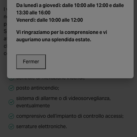
Da lunedì a giovedì: dalle 10:00 alle 12:00 e dalle
I vostri dispositivi di sicurezza e di protezione
13:30 alle 16:00
necessitano di particolari controlli per garantire una
Venerdì:
dalle 10:00 alle 12:00
perfetta efficacia e affidabilità. In quest’ottica, Chubb
Sicli semplifica la manutenzione delle vostre attuali
Vi ringraziamo per la comprensione e vi
attrezzature o propone il riciclo delle apparecchiature
auguriamo una splendida estate.
che hanno concluso la loro vita utile. Tutto ciò
comprende la manutenzione di quanto segue:
Fermer
estintori;
centrale di rilevazione incendi;
posto antincendio;
sistema di allarme o di videosorveglianza,
eventualmente
comprensivo dell’impianto di controllo accessi;
serrature elettroniche.