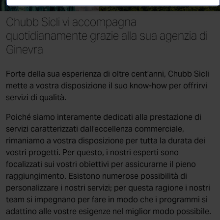
Canada
Chubb Sicli vi accompagna
quotidianamente grazie alla sua agenzia di
Ginevra
Forte della sua esperienza di oltre cent’anni, Chubb Sicli
mette a vostra disposizione il suo know-how per offrirvi
servizi di qualità.
Poiché siamo interamente dedicati alla prestazione di
servizi caratterizzati dall’eccellenza commerciale,
rimaniamo a vostra disposizione per tutta la durata dei
vostri progetti. Per questo, i nostri esperti sono
focalizzati sui vostri obiettivi per assicurarne il pieno
raggiungimento. Esistono numerose possibilità di
personalizzare i nostri servizi; per questa ragione i nostri
team si impegnano per fare in modo che i programmi si
adattino alle vostre esigenze nel miglior modo possibile.