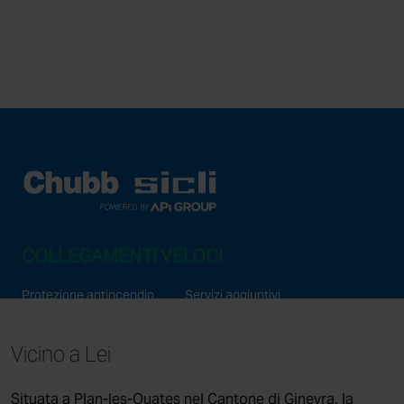
COLLEGAMENTI VELOCI
Protezione antincendio
Servizi aggiuntivi
Sicurezza elettronica
Chi siamo?
Vicino a Lei
Consulenza e formazione
News
Situata a Plan-les-Ouates nel Cantone di Ginevra, la
Le nostre sedi nel mondo