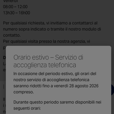
Venerdì
08:00 – 12:00
13h30 – 16h00
Per qualsiasi richiesta, vi invitiamo a contattarci al
numero sopra indicato o tramite il nostro modulo di
contatto.
Per qualsiasi visita presso la nostra agenzia, vi
preghiamo di fissare un appuntamento in anticipo.
Orario estivo – Servizio di
Dite la vostra
accoglienza telefonica
La vostra opinione è importante! Condividete la vostra
esperienza su
Google
.
In occasione del periodo estivo, gli orari del
nostro servizio di accoglienza telefonica
I nostri servizi
saranno ridotti fino a venerdì 28 agosto 2026
compreso.
Il campo d’azione della nostra agenzia di Ginevra include
Durante questo periodo saremo disponibili nei
i servizi legati alle soluzioni di protezione antincendio
seguenti orari:
nonché di sicurezza elettronica.