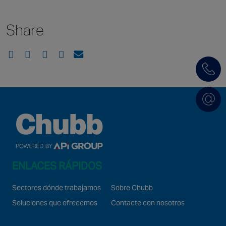
Macau SAR
New Zealand
Share
Singapore
EUROPE
Austria
Belgium
France
Germany
Ireland
Spain
ENLACES RÁPIDOS
Netherlands
United Kingdom
Sectores dónde trabajamos
Sobre Chubb
Switzerland
Soluciones que ofrecemos
Contacte con nosotros