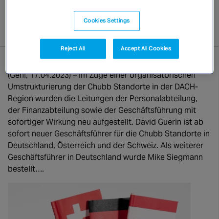
NORTH AMERICA
Canada
Cookies Settings
Von Chubb Sicli | 12 April 2024
Reject All
Accept All Cookies
Chubb in der DACH-Region unter neuer Führung
(Genf, 17.04.2023) – Im Zuge einer organisatorischen
Umstrukturierung der Chubb Standorte in der DACH-
Region wurden die Leitungen der Personalabteilung,
der Finanzabteilung sowie der Geschäftsführung mit
sofortiger Wirkung neu aufgestellt. David Guerin ist ab
sofort neuer Geschäftsführer für die Chubb Standorte in
Deutschland, Österreich und der Schweiz. Als weiterer
Geschäftsführer in Deutschland wurde Mike Siegmann
bestellt….