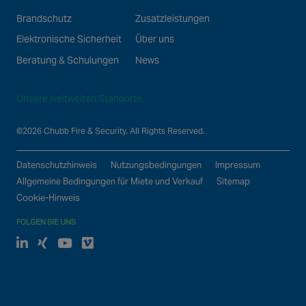
    [text] => 

Brandschutz
Zusatzleistungen
    [colour] => 

Elektronische Sicherheit
Über uns
Beratung & Schulungen
News
Unsere weltweiten Standorte
©2026 Chubb Fire & Security. All Rights Reserved.
Datenschutzhinweis
Nutzungsbedingungen
Impressum
Allgemeine Bedingungen für Miete und Verkauf
Sitemap
Cookie-Hinweis
FOLGEN SIE UNS
Linked In
xing
Youtube
Vimeo