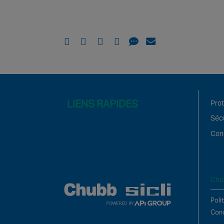
LIENS RAPIDES
Prot
Sécu
Cons
Chu
Poli
Cond