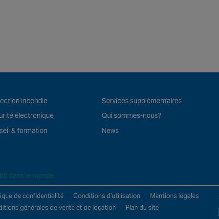
ection incendie
Services supplémentaires
rité électronique
Qui sommes-nous?
eil & formation
News
bb dans le monde
tique de confidentialité
Conditions d’utilisation
Mentions légales
itions générales de vente et de location
Plan du site