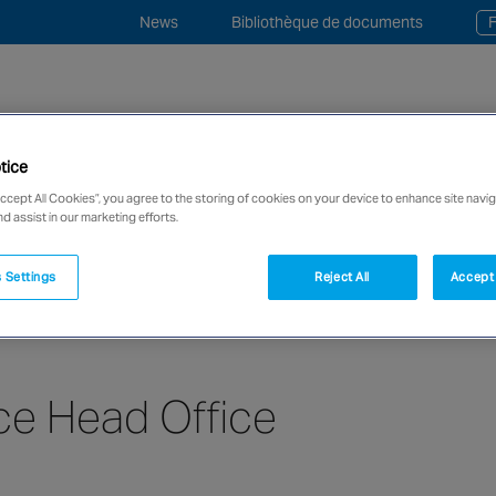
News
Bibliothèque de documents
I
Search
for:
tice
e
Conseil & formation
Services supplémentaires
Q
Accept All Cookies”, you agree to the storing of cookies on your device to enhance site navig
nd assist in our marketing efforts.
 services de sécurité incendie et sécurité électronique avec 
 Settings
Reject All
Accept 
ce Head Office