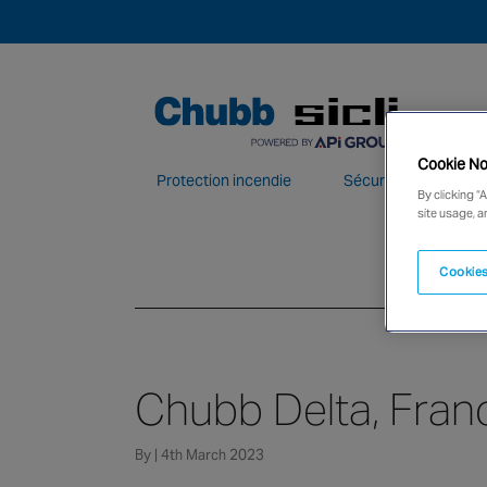
Cookie No
Protection incendie
Sécurité électroniqu
By clicking “
site usage, a
Chubb, fournisseur majeur en solutions et
Cookies
Chubb Delta, Fran
By | 4th March 2023