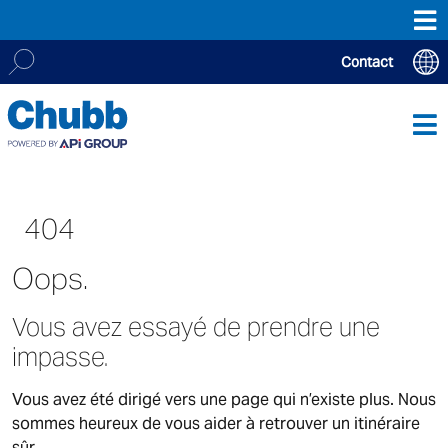
Contact
Chubb, fournisseur majeur en solutions et services de
Search
sécurité incendie et sécurité électronique avec 12 000
for:
collaborateurs, répartis dans plus de 200 agences et
plus de
20 centres de télésurveillance à travers le monde,
offre à
ses clients un service de proximité grâce à ses équipes
d’experts 24/7.
404
Oops.
ASIA PACIFIC
Vous avez essayé de prendre une
Australia
impasse.
China
Hong Kong SAR
Vous avez été dirigé vers une page qui n’existe plus. Nous
India
sommes heureux de vous aider à retrouver un itinéraire
Macau SAR
sûr.