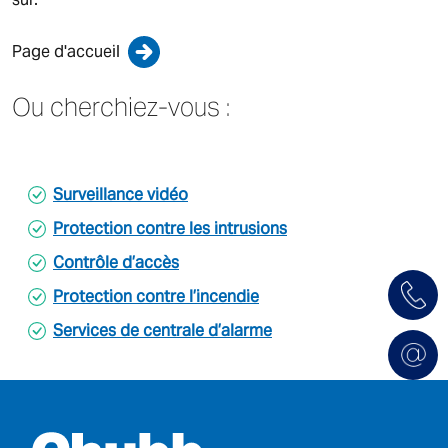
New Zealand
Singapore
Page d'accueil
Ou cherchiez-vous :
EUROPE
Austria
Belgium
Surveillance vidéo
France
Protection contre les intrusions
Germany
Ireland
Contrôle d’accès
Spain
Protection contre l’incendie
Netherlands
Services de centrale d’alarme
United Kingdom
Switzerland