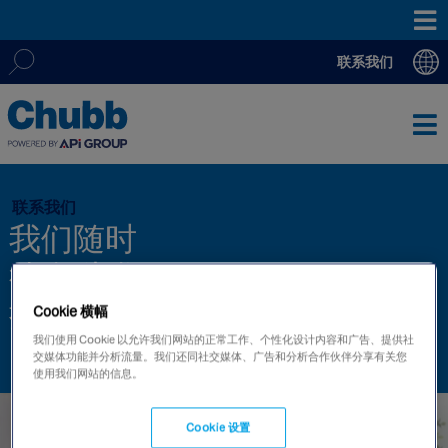
联系我们
通过由
Search
12,000
名高度专业的员工、
200
多家分支机构和
20
多个监
控中心组成的全球网络，并在专家团队的支持下，我们全天候为
for:
客户提供定制化的本地服务。
联系我们
我们随时
亚太区
澳洲
待命,为您
中国
提供帮助！
Cookie 横幅
香港特别行政区
印度
我们使用 Cookie 以允许我们网站的正常工作、个性化设计内容和广告、提供社
进一步探索
交媒体功能并分析流量。我们还同社交媒体、广告和分析合作伙伴分享有关您
澳门特别行政区
使用我们网站的信息。
新西兰
新加坡
Cookie 设置