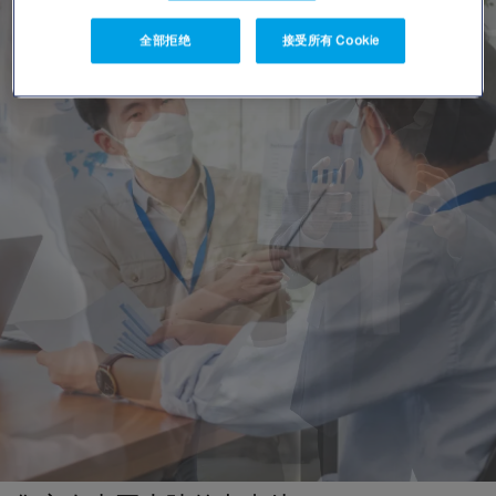
全部拒绝
接受所有 Cookie
欧洲
奥地利
比利时
法国
德国
爱尔兰
西班牙
荷兰
英国
瑞士
北美
加拿大